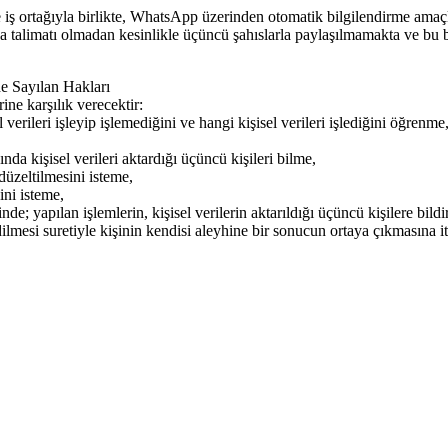
ğıyla birlikte, WhatsApp üzerinden otomatik bilgilendirme amaçlı h
ya talimatı olmadan kesinlikle üçüncü şahıslarla paylaşılmamakta ve bu b
e Sayılan Hakları
ne karşılık verecektir:
ileri işleyip işlemediğini ve hangi kişisel verileri işlediğini öğrenme
işisel verileri aktardığı üçüncü kişileri bilme,
düzeltilmesini isteme,
ini isteme,
nde; yapılan işlemlerin, kişisel verilerin aktarıldığı üçüncü kişilere bild
dilmesi suretiyle kişinin kendisi aleyhine bir sonucun ortaya çıkmasına i