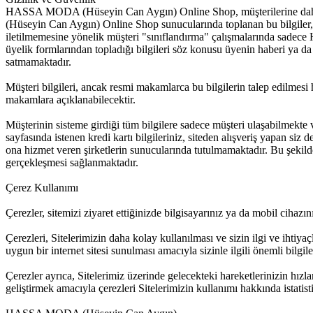
HASSA MODA (Hüseyin Can Aygın) Online Shop, müşterilerine daha iyi 
(Hüseyin Can Aygın) Online Shop sunucularında toplanan bu bilgiler, 
iletilmemesine yönelik müşteri "sınıflandırma" çalışmalarında 
üyelik formlarından topladığı bilgileri söz konusu üyenin haberi ya da
satmamaktadır.
Müşteri bilgileri, ancak resmi makamlarca bu bilgilerin talep edilm
makamlara açıklanabilecektir.
Müşterinin sisteme girdiği tüm bilgilere sadece müşteri ulaşabilmekte 
sayfasında istenen kredi kartı bilgileriniz, siteden alışveriş yapan
ona hizmet veren şirketlerin sunucularında tutulmamaktadır. Bu şe
gerçekleşmesi sağlanmaktadır.
Çerez Kullanımı
Çerezler, sitemizi ziyaret ettiğinizde bilgisayarınız ya da mobil cihazın
Çerezleri, Sitelerimizin daha kolay kullanılması ve sizin ilgi ve ihtiy
uygun bir internet sitesi sunulması amacıyla sizinle ilgili önemli bilgile
Çerezler ayrıca, Sitelerimiz üzerinde gelecekteki hareketlerinizin hızla
geliştirmek amacıyla çerezleri Sitelerimizin kullanımı hakkında istatisti