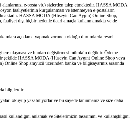
gi alanlarınız, e-posta vb.) sizlerden talep etmektedir. HASSA MODA
osyon faaliyetlerinin kurgulanması ve istenmeyen e-postaların
anılmaktadır. HASSA MODA (Hüseyin Can Aygın) Online Shop,
, faaliyet dışı hiçbir nedenle ticari amaçla kullanmamakta ve de
i makamlara açıklama yapmak zorunda olduğu durumlarda resmi
ilgilere ulaşması ve bunları değiştirmesi mümkün değildir. Ödeme
yla hiçbir şekilde HASSA MODA (Hüseyin Can Aygın) Online Shop veya
 Online Shop arayüzü üzerinden banka ve bilgisayarınız arasında
a bilgilerdir.
 dosyaları okuyup yazabiliyorlar ve bu sayede tanınmanız ve size daha
asıl kullandığını anlamak ve Sitelerimizin tasarımını ve kullanışlılığını