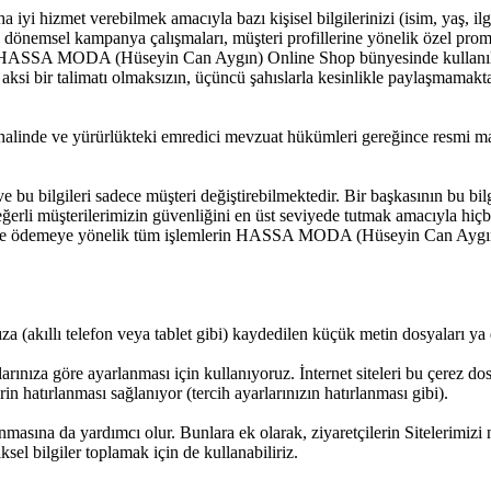
hizmet verebilmek amacıyla bazı kişisel bilgilerinizi (isim, yaş, il
dönemsel kampanya çalışmaları, müşteri profillerine yönelik özel prom
sadece HASSA MODA (Hüseyin Can Aygın) Online Shop bünyesinde kull
 aksi bir talimatı olmaksızın, üçüncü şahıslarla kesinlikle paylaşmamakta
esi halinde ve yürürlükteki emredici mevzuat hükümleri gereğince resm
ve bu bilgileri sadece müşteri değiştirebilmektedir. Bir başkasının bu b
 siz değerli müşterilerimizin güvenliğini en üst seviyede tutmak amacı
kilde ödemeye yönelik tüm işlemlerin HASSA MODA (Hüseyin Can Aygın)
ıza (akıllı telefon veya tablet gibi) kaydedilen küçük metin dosyaları ya d
açlarınıza göre ayarlanması için kullanıyoruz. İnternet siteleri bu çerez
rin hatırlanması sağlanıyor (tercih ayarlarınızın hatırlanması gibi).
nmasına da yardımcı olur. Bunlara ek olarak, ziyaretçilerin Sitelerimizi n
ksel bilgiler toplamak için de kullanabiliriz.