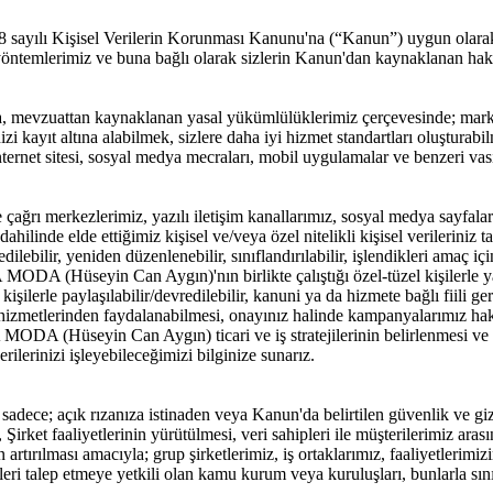
ayılı Kişisel Verilerin Korunması Kanunu'na (“Kanun”) uygun olarak 
yöntemlerimiz ve buna bağlı olarak sizlerin Kanun'dan kaynaklanan hakları
vzuattan kaynaklanan yasal yükümlülüklerimiz çerçevesinde; marka
izi kayıt altına alabilmek, sizlere daha iyi hizmet standartları oluştu
internet sitesi, sosyal medya mecraları, mobil uygulamalar ve benzeri vası
ı merkezlerimiz, yazılı iletişim kanallarımız, sosyal medya sayfalarımı
z dahilinde elde ettiğimiz kişisel ve/veya özel nitelikli kişisel verilerini
 edilebilir, yeniden düzenlenebilir, sınıflandırılabilir, işlendikleri amaç
SA MODA (Hüseyin Can Aygın)'nın birlikte çalıştığı özel-tüzel kişilerl
kişilerle paylaşılabilir/devredilebilir, kanuni ya da hizmete bağlı fiili gere
tlerinden faydalanabilmesi, onayınız halinde kampanyalarımız hakkında
 MODA (Hüseyin Can Aygın) ticari ve iş stratejilerinin belirlenmesi ve 
ilerinizi işleyebileceğimizi bilginize sunarız.
e; açık rızanıza istinaden veya Kanun'da belirtilen güvenlik ve gizli
irket faaliyetlerinin yürütülmesi, veri sahipleri ile müşterilerimiz ar
in artırılması amacıyla; grup şirketlerimiz, iş ortaklarımız, faaliyetler
leri talep etmeye yetkili olan kamu kurum veya kuruluşları, bunlarla sınırl