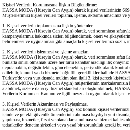
Kişisel Verilerin Korunmasına İlişkin Bilgilendirme;
HASSA MODA (Hüseyin Can Aygın) olarak kişisel verilerinizin 6698 s
Müşterilerimizi kişisel verileri toplama, işleme, aktarma amacımız ve 
1. Kişisel verilerin toplanmasına ilişkin yöntemler
HASSA MODA (Hüseyin Can Aygın) olarak, veri sorumlusu sıfatıyla, me
kampanyalarımız hakkında sizleri bilgilendirmek, öneri ve şikayetlerin
belirlenmesi ve uygulanması gibi amaçlarla kişisel verilerinizi sözlü, 
2. Kişisel verilerin işlenmesi ve işleme amaçları
HASSA MODA (Hüseyin Can Aygın) olarak, veri sorumlusu sıfatı ile çağr
bunlarla sınırlı olmamak üzere her türlü kanallar aracılığı ile; onayını
depolanabilir, değiştirilebilir, güncellenebilir, periyodik olarak kontrol
edilebilir, kanuni ya da hizmete bağlı fiili gereklilikler halinde HAS
Türkiye'de veya yurt dışında mukim olan ilgili 3. kişi gerçek kişi/tüzel 
HASSA MODA (Hüseyin Can Aygın) müşterilerinin markalarımızın hizme
alabilmek, sizlere daha iyi hizmet standartları oluşturabilmek, HASSA
Verilerin Korunması Kanunu ve ilgili mevzuata uygun olarak kişisel ver
3. Kişisel Verilerin Aktarılması ve Paylaşılması
HASSA MODA (Hüseyin Can Aygın), söz konusu kişisel verilerinizi sadec
içinde ve gerekli güvenlik önlemlerinin alınması kaydıyla yurt dışında, Ş
yapılması, hizmetler, fırsat ve olanaklar sunulması ve hizmet kalitesin
tedarikçiler, denetim şirketleri veya yasal bir zorunluluk gereği bu veri