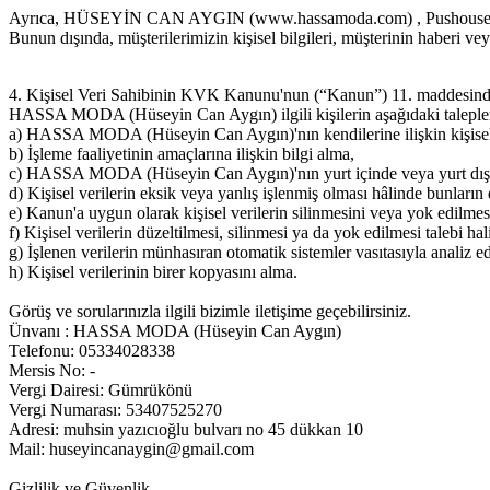
Ayrıca, HÜSEYİN CAN AYGIN (www.hassamoda.com) , Pushouse iş orta
Bunun dışında, müşterilerimizin kişisel bilgileri, müşterinin haberi ve
4. Kişisel Veri Sahibinin KVK Kanunu'nun (“Kanun”) 11. maddesind
HASSA MODA (Hüseyin Can Aygın) ilgili kişilerin aşağıdaki talepleri
a) HASSA MODA (Hüseyin Can Aygın)'nın kendilerine ilişkin kişisel ver
b) İşleme faaliyetinin amaçlarına ilişkin bilgi alma,
c) HASSA MODA (Hüseyin Can Aygın)'nın yurt içinde veya yurt dışında k
d) Kişisel verilerin eksik veya yanlış işlenmiş olması hâlinde bunların 
e) Kanun'a uygun olarak kişisel verilerin silinmesini veya yok edilmes
f) Kişisel verilerin düzeltilmesi, silinmesi ya da yok edilmesi talebi hali
g) İşlenen verilerin münhasıran otomatik sistemler vasıtasıyla analiz e
h) Kişisel verilerinin birer kopyasını alma.
Görüş ve sorularınızla ilgili bizimle iletişime geçebilirsiniz.
Ünvanı : HASSA MODA (Hüseyin Can Aygın)
Telefonu: 05334028338
Mersis No: -
Vergi Dairesi: Gümrükönü
Vergi Numarası: 53407525270
Adresi: muhsin yazıcıoğlu bulvarı no 45 dükkan 10
Mail:
huseyincanaygin@gmail.com
Gizlilik ve Güvenlik