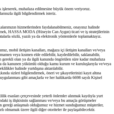
işlenerek, muhafaza edilmesine büyük önem veriyoruz.
nızla ilgili bilgilendirmek isteriz.
larımızın hizmetlerinden faydalanabilmeniz, onayınız halinde
rabilmek, HASSA MODA (Hüseyin Can Aygın) ticari ve iş stratejilerinin
talarla sözlü, yazılı ya da elektronik yöntemlerle toplamaktayız.
z, mobil iletişim kanalları, mağaza içi iletişim kanalları ve/veya
z tamamen veya kısmen elde edilebilir, kaydedilebilir, saklanabilir,
 için gerekli olan ya da ilgili kanunda öngörülen süre kadar muhafaza
e ya da kanunen yükümlü olduğu kamu kurum ve kuruluşlarıyla ve/veya
klilikler halinde yurtdışına aktarılabilir.
 sizleri bilgilendirmek, öneri ve şikayetlerinizi kayıt altına
uygulanması gibi amaçlarla ve her halükarda 6698 sayılı Kişisel
lik esasları çerçevesinde yeterli önlemler alınmak kaydıyla yurt
asındaki iş ilişkisinin sağlanması ve/veya bu amaçla görüşmeler
imizin gereği anlaşmalı olduğumuz ve hizmet sunduğumuz müşteriler,
ı olmamak üzere ilgili diğer otoriteler ile paylaşabilecektir.