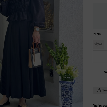
RENK
SİYAH
TAV
ÜRÜN ÖZ