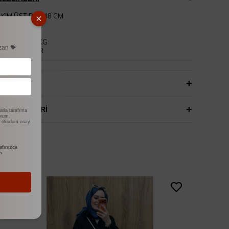
AKIM ÜST BOY 48 CM
 95 CM
MA KUMAŞ
170 BOY 55 KG
zan 💝
 GİYMEKTEDİR
LAR
(0)
SEÇENEKLERI
arla tarafıma
yorum.
i okudum onay
fınızca
n