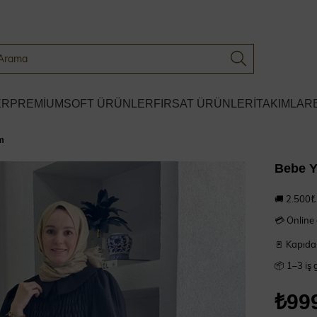
ER
PREMİUM
SOFT ÜRÜNLER
FIRSAT ÜRÜNLERİ
TAKIMLAR
ım
Bebe Ya
🚚 2.500₺ 
💳 Online
🚪 Kapıda
📦 1–3 iş 
₺99