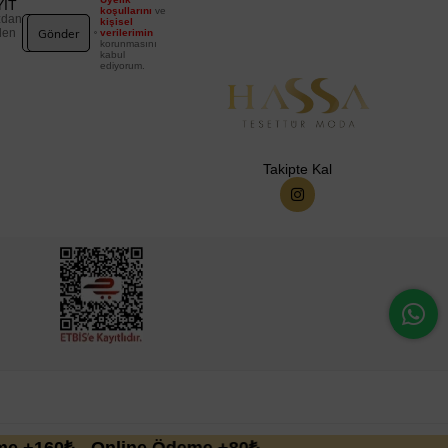
YIT
koşullarını
ve
zdan
kişisel
Gönder
den
verilerimin
korunmasını
kabul
ediyorum.
Takipte Kal