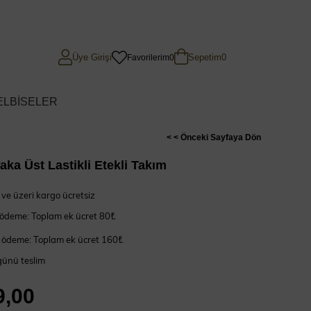
Üye Girişi
Sepetim
0
Favorilerim
0
ELBİSELER
< < Önceki Sayfaya Dön
ka Üst Lastikli Etekli Takım
ve üzeri kargo ücretsiz
 ödeme: Toplam ek ücret 80₺
 ödeme: Toplam ek ücret 160₺
günü teslim
9,00