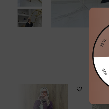
75 TL
%15