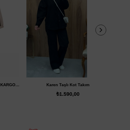
SATIN AL
Fine Oysh Takım (14 AĞUSTOS KARGODA)
Karen Taşlı Kot Takım
₺1.590,00
Üyelik