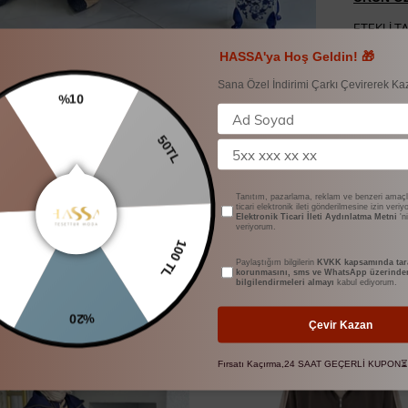
ETEKLİ T
ETEK BOY
HASSA'ya Hoş Geldin! 🎁
KABART
MANKEN 
Sana Özel İndirimi Çarkı Çevirerek Ka
1 BEDEN
%10
50TL
YORUM
ÖDEME 
Tanıtım, pazarlama, reklam ve benzeri amaçl
ticari elektronik ileti gönderilmesine izin veri
Elektronik Ticari İleti Aydınlatma Metni
'n
veriyorum.
100 TL
Paylaştığım bilgilerin
KVKK kapsamında tara
korunmasını, sms ve WhatsApp üzerinde
bilgilendirmeleri almayı
kabul ediyorum.
BENZER ÜRÜNLER
%20
Çevir Kazan
Fırsatı Kaçırma,24 SAAT GEÇERLİ KUPON⏳