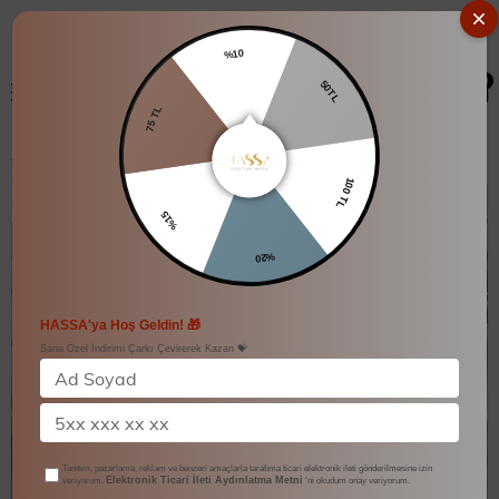
%10
0
50TL
75 TL
İki Cebi Taşlı Bol Pantolonlu Takım
100 TL
%15
%20
HASSA'ya Hoş Geldin! 🎁
Sana Özel İndirimi Çarkı Çevirerek Kazan 💝
Tanıtım, pazarlama, reklam ve benzeri amaçlarla tarafıma ticari elektronik ileti gönderilmesine izin
Elektronik Ticari İleti Aydınlatma Metni
veriyorum.
'ni okudum onay veriyorum.