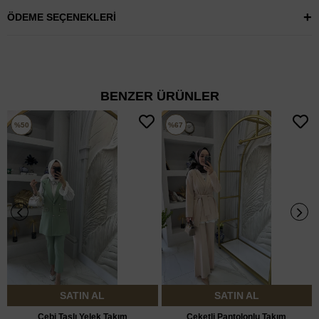
ÖDEME SEÇENEKLERI
BENZER ÜRÜNLER
%50
%67
SATIN AL
SATIN AL
Cebi Taşlı Yelek Takım
Ceketli Pantolonlu Takım