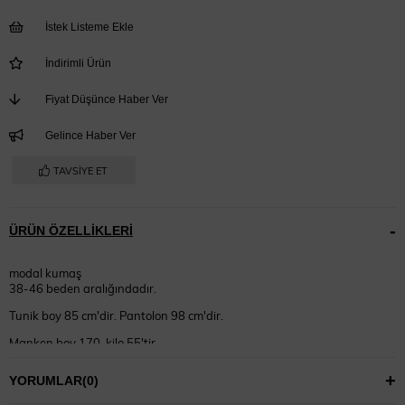
İstek Listeme Ekle
İndirimli Ürün
Fiyat Düşünce Haber Ver
Gelince Haber Ver
TAVSIYE ET
ÜRÜN ÖZELLIKLERI
modal kumaş
38-46 beden aralığındadır.
Tunik boy 85 cm'dir. Pantolon 98 cm'dir.
Manken boy 170, kilo 55'tir.
38 beden giymektedir.
YORUMLAR
(0)