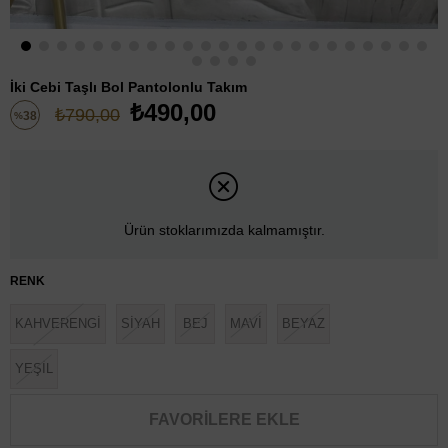
İki Cebi Taşlı Bol Pantolonlu Takım
₺490,00
₺790,00
38
%
İndirim
Ürün stoklarımızda kalmamıştır.
RENK
KAHVERENGİ
SİYAH
BEJ
MAVİ
BEYAZ
YEŞİL
FAVORILERE EKLE