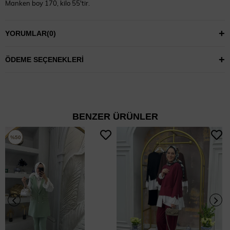
Manken boy 170, kilo 55'tir.
38 beden giymektedir.
YORUMLAR
(0)
ÖDEME SEÇENEKLERI
BENZER ÜRÜNLER
%50