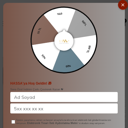
%10
0
50TL
75 TL
Leylak Jakarlı Takım
100 TL
%15
%20
HASSA'ya Hoş Geldin! 🎁
Sana Özel İndirimi Çarkı Çevirerek Kazan 💝
Tanıtım, pazarlama, reklam ve benzeri amaçlarla tarafıma ticari elektronik ileti gönderilmesine izin
Elektronik Ticari İleti Aydınlatma Metni
veriyorum.
'ni okudum onay veriyorum.