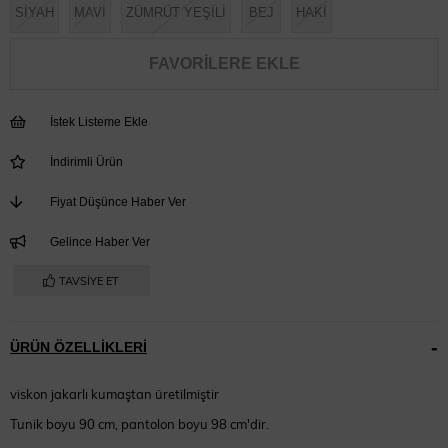
SİYAH
MAVİ
ZÜMRÜT YEŞİLİ
BEJ
HAKİ
FAVORILERE EKLE
İstek Listeme Ekle
İndirimli Ürün
Fiyat Düşünce Haber Ver
Gelince Haber Ver
TAVSIYE ET
ÜRÜN ÖZELLIKLERI
viskon jakarlı kumaştan üretilmiştir
Tunik boyu 90 cm, pantolon boyu 98 cm'dir.