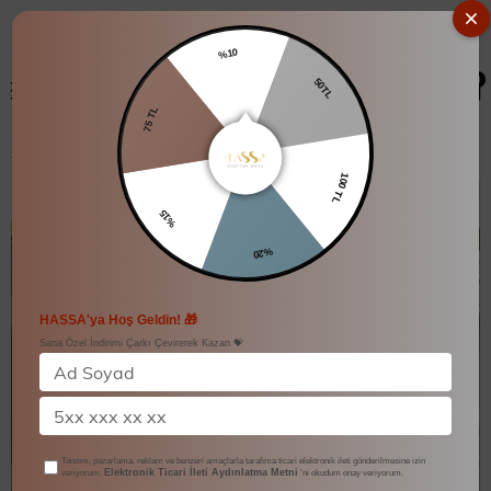
%10
0
50TL
75 TL
Lilyum Elbise
100 TL
%15
%20
HASSA'ya Hoş Geldin! 🎁
Sana Özel İndirimi Çarkı Çevirerek Kazan 💝
Tanıtım, pazarlama, reklam ve benzeri amaçlarla tarafıma ticari elektronik ileti gönderilmesine izin
Elektronik Ticari İleti Aydınlatma Metni
veriyorum.
'ni okudum onay veriyorum.