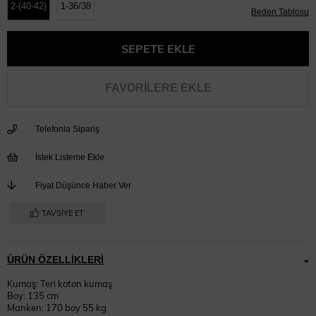
2-(40-42)
1-36/38
Beden Tablosu
FAVORILERE EKLE
Telefonla Sipariş
İstek Listeme Ekle
Fiyat Düşünce Haber Ver
TAVSIYE ET
ÜRÜN ÖZELLIKLERI
Kumaş: Teri koton kumaş
Boy: 135 cm
Manken: 170 boy 55 kg