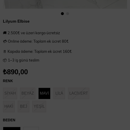
Lilyum Elbise
🚚 2.500₺ ve üzeri kargo ücretsiz
💳 Online ödeme: Toplam ek ücret 80₺
🚪 Kapıda ödeme: Toplam ek ücret 160₺
📦 1–3 iş günü teslim
₺890,00
RENK
SİYAH
BEYAZ
MAVİ
LİLA
LACİVERT
HAKİ
BEJ
YEŞİL
BEDEN