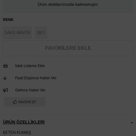
Ürün stoklarımızda kalmamıştır.
RENK
SAKS MAVİSİ
BEJ
FAVORILERE EKLE
İstek Listeme Ekle
Fiyat Düşünce Haber Ver
Gelince Haber Ver
TAVSIYE ET
ÜRÜN ÖZELLIKLERI
KETEN KUMAŞ