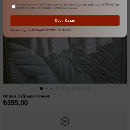
KVKK kapsamında tarafınızca korunmasını, sms ve WhatsApp
Paylaştığım bilgilerin
üzerinden bilgilendirmeleri almayı
kabul ediyorum.
Çevir Kazan
Fırsatı Kaçırma,24 SAAT GEÇERLİ KUPON⏳
Önden Bağlamalı Ceket
₺399,00