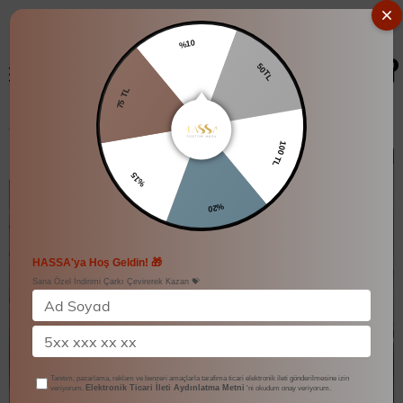
%10
0
50TL
75 TL
Önden Bağlamalı Ceket
100 TL
%15
%20
HASSA'ya Hoş Geldin! 🎁
Sana Özel İndirimi Çarkı Çevirerek Kazan 💝
Tanıtım, pazarlama, reklam ve benzeri amaçlarla tarafıma ticari elektronik ileti gönderilmesine izin
Elektronik Ticari İleti Aydınlatma Metni
veriyorum.
'ni okudum onay veriyorum.