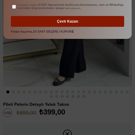
KVKK kapsamında tarafınızca korunmasını, sms ve WhatsApp
Paylaştığım bilgilerin
üzerinden bilgilendirmeleri almayı
kabul ediyorum.
Çevir Kazan
Fırsatı Kaçırma,24 SAAT GEÇERLİ KUPON⏳
Pileli Pelerin Detaylı Yelek Takım
₺399,00
₺899,00
56
%
İndirim