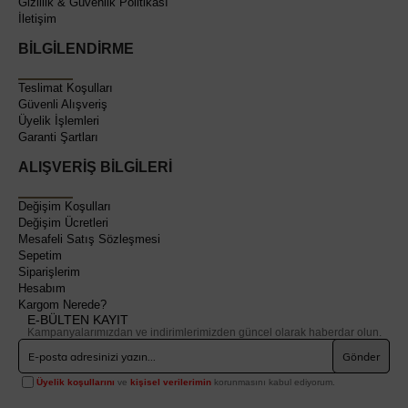
Gizlilik & Güvenlik Politikası
İletişim
BİLGİLENDİRME
Teslimat Koşulları
Güvenli Alışveriş
Üyelik İşlemleri
Garanti Şartları
ALIŞVERİŞ BİLGİLERİ
Değişim Koşulları
Değişim Ücretleri
Mesafeli Satış Sözleşmesi
Sepetim
Siparişlerim
Hesabım
Kargom Nerede?
E-BÜLTEN KAYIT
Kampanyalarımızdan ve indirimlerimizden güncel olarak haberdar olun.
Gönder
Üyelik koşullarını
ve
kişisel verilerimin
korunmasını kabul ediyorum.