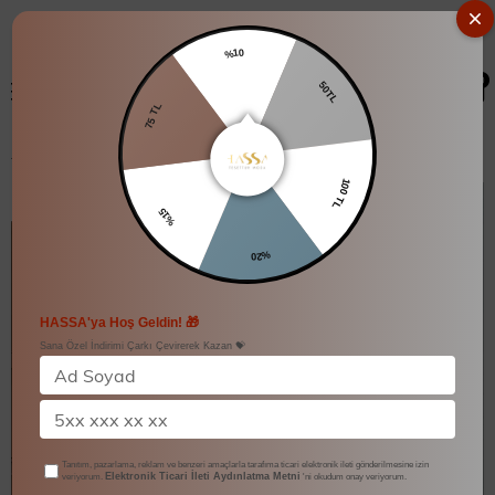
%10
50TL
0
75 TL
Pileli Pelerin Detaylı Yelek Takım
100 TL
%15
%20
HASSA'ya Hoş Geldin! 🎁
Sana Özel İndirimi Çarkı Çevirerek Kazan 💝
Tanıtım, pazarlama, reklam ve benzeri amaçlarla tarafıma ticari elektronik ileti gönderilmesine izin
Elektronik Ticari İleti Aydınlatma Metni
veriyorum.
'ni okudum onay veriyorum.