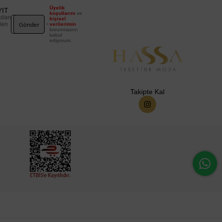
Üyelik
YIT
koşullarını
ve
zdan
kişisel
Gönder
den
verilerimin
korunmasını
kabul
ediyorum.
Takipte Kal