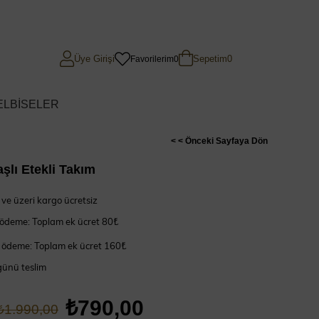
Üye Girişi
Sepetim
0
Favorilerim
0
ELBİSELER
< < Önceki Sayfaya Dön
aşlı Etekli Takım
ve üzeri kargo ücretsiz
 ödeme: Toplam ek ücret 80₺
 ödeme: Toplam ek ücret 160₺
günü teslim
₺790,00
₺1.990,00