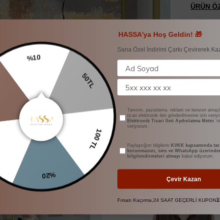
ÜRÜN ÖZ
TENSEL 
TUNİK 5
HASSA'ya Hoş Geldin! 🎁
ETEK 96
BELİ LAS
Sana Özel İndirimi Çarkı Çevirerek Ka
MANKEN 
%10
1 BEDEN
50TL
YORUM
Tanıtım, pazarlama, reklam ve benzeri amaçl
ÖDEME 
ticari elektronik ileti gönderilmesine izin veri
Elektronik Ticari İleti Aydınlatma Metni
'n
veriyorum.
100 TL
Paylaştığım bilgilerin
KVKK kapsamında tara
korunmasını, sms ve WhatsApp üzerinde
bilgilendirmeleri almayı
kabul ediyorum.
BENZER ÜRÜNLER
%20
Çevir Kazan
Fırsatı Kaçırma,24 SAAT GEÇERLİ KUPON⏳