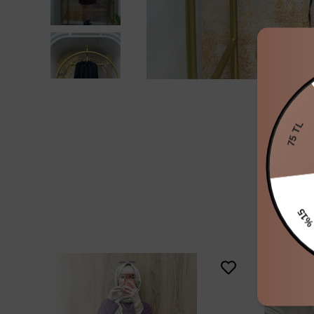
75 TL
%15