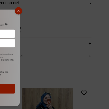
ELLIKLERI
KUMAŞ
5 CM
 CM
TİKLİDİR
zan 💝
170 BOY 55 KG
 GİYMEKTEDİR
LAR
(0)
arla tarafıma
SEÇENEKLERI
yorum.
i okudum onay
fınızca
n