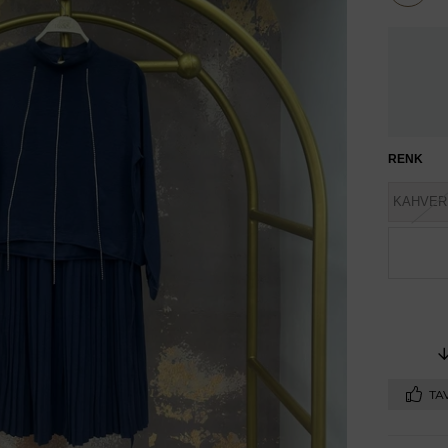
İndirim
RENK
KAHVER
TAV