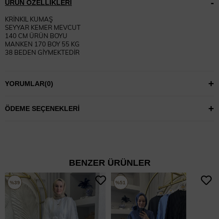
ÜRÜN ÖZELLIKLERI
KRİNKIL KUMAŞ
SEYYAR KEMER MEVCUT
140 CM ÜRÜN BOYU
MANKEN 170 BOY 55 KG
38 BEDEN GİYMEKTEDİR
YORUMLAR
(0)
ÖDEME SEÇENEKLERI
BENZER ÜRÜNLER
%39
%51