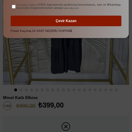
KVKK kapsamında tarafınızca korunmasını, sms ve WhatsApp
Paylaştığım bilgilerin
üzerinden bilgilendirmeleri almayı
kabul ediyorum.
Çevir Kazan
Fırsatı Kaçırma,24 SAAT GEÇERLİ KUPON⏳
Minel Katlı Elbise
₺399,00
₺990,00
60
%
İndirim