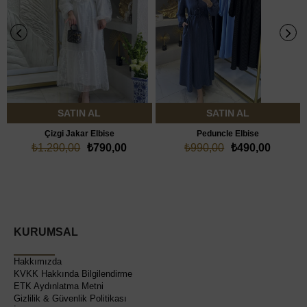
SATIN AL
SATIN AL
Çizgi Jakar Elbise
Peduncle Elbise
₺1.290,00
₺790,00
₺990,00
₺490,00
KURUMSAL
Hakkımızda
KVKK Hakkında Bilgilendirme
ETK Aydınlatma Metni
Gizlilik & Güvenlik Politikası