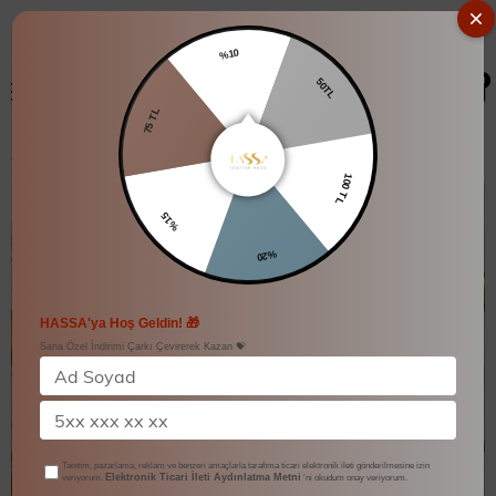
%10
0
50TL
75 TL
Minel Katlı Elbise
100 TL
%15
%20
HASSA'ya Hoş Geldin! 🎁
Sana Özel İndirimi Çarkı Çevirerek Kazan 💝
Tanıtım, pazarlama, reklam ve benzeri amaçlarla tarafıma ticari elektronik ileti gönderilmesine izin
Elektronik Ticari İleti Aydınlatma Metni
veriyorum.
'ni okudum onay veriyorum.